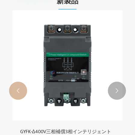
新製品


GYFK-Δ400V三相補償3相インテリジェント