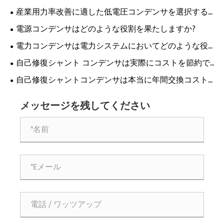
好まれる選択肢になっているのはなぜですか?
産業用力率改善に適した低電圧コンデンサを選択する
にはどうすればよいですか?
電源コンデンサはどのような役割を果たしますか?
電力コンデンサは電力システムにおいてどのような役
割を果たしますか?
自己修復シャント コンデンサは実際にコストを節約で
きるのでしょうか、それとも単なる現金の無駄なのでし
自己修復シャントコンデンサは本当に年間交換コスト
ょうか?
を節約できるのでしょうか?
メッセージを残してください